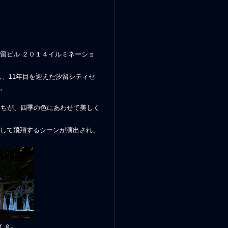
留ビル ２０１４イルミネーショ
たき～」と題し、11年目を迎えた汐留シティセ
。
たちが、四季の色にあわせて美しく
して飛翔するシーンが演出され、
ｒｅ。