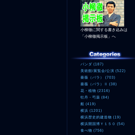
小柳徹に関する書き込みは
「小柳徹掲示板」へ
パンダ (187)
美術館/展覧会/公演 (522)
薔薇（バラ） (703)
薔薇（バラ）Ⅱ (38)
花・植物 (2316)
牡丹・芍薬 (84)
船 (419)
横浜 (1201)
横浜歴史的建造物 (19)
横浜開国博Ｙ１５０ (54)
食べ物 (756)