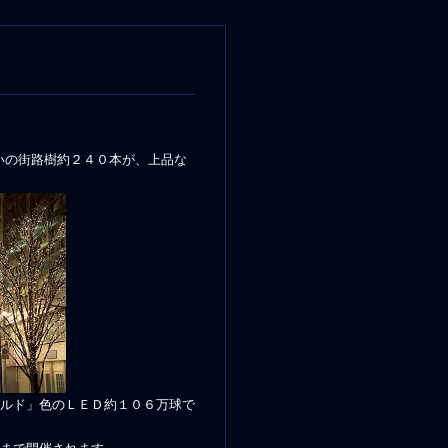
いの街路樹約２４０本が、上品な
ルド」色のＬＥＤ約１０６万球で