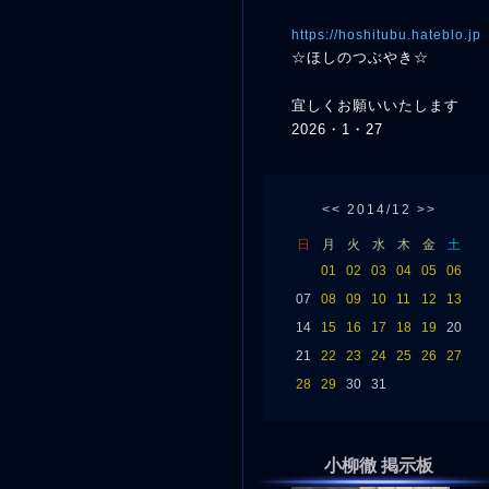
https://hoshitubu.hateblo.jp
☆ほしのつぶやき☆
宜しくお願いいたします
2026・1・27
<<
2014/12
>>
日
月
火
水
木
金
土
01
02
03
04
05
06
07
08
09
10
11
12
13
14
15
16
17
18
19
20
21
22
23
24
25
26
27
28
29
30
31
小柳徹 掲示板