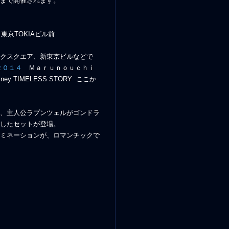
まで開催されます。
東京TOKIAビル前
クスクエア、新東京ビルなどで
 ２０１４
Ｍａｒｕｎｏｕｃｈｉ
～Disney TIMELESS STORY ここか
、主人公ラプンツェルがゴンドラ
したセットが登場。
ミネーションが、ロマンチックで