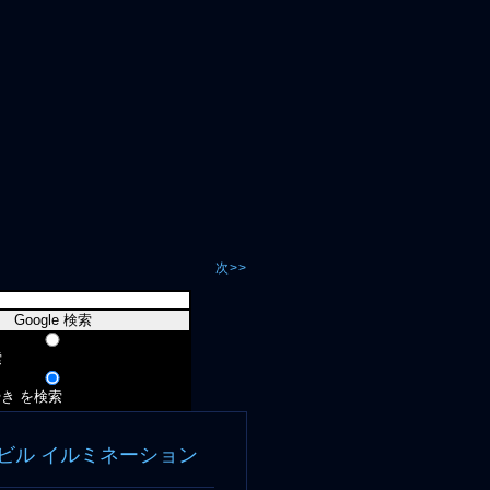
次>>
索
き を検索
ビル イルミネーション