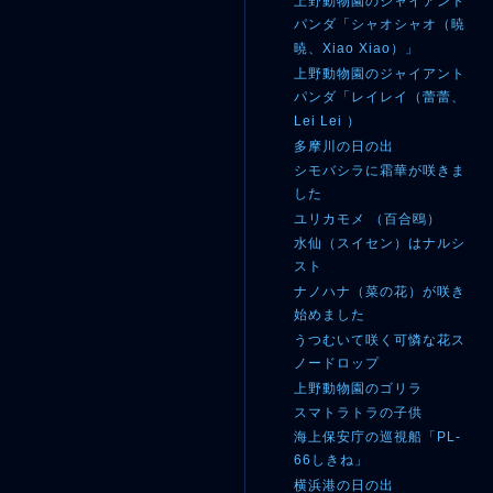
上野動物園のジャイアント
パンダ「シャオシャオ（暁
暁、Xiao Xiao）」
上野動物園のジャイアント
パンダ「レイレイ（蕾蕾、
Lei Lei ）
多摩川の日の出
シモバシラに霜華が咲きま
した
ユリカモメ （百合鴎）
水仙（スイセン）はナルシ
スト
ナノハナ（菜の花）が咲き
始めました
うつむいて咲く可憐な花ス
ノードロップ
上野動物園のゴリラ
スマトラトラの子供
海上保安庁の巡視船「PL-
66しきね」
横浜港の日の出