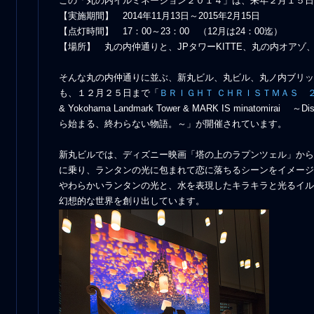
この「丸の内イルミネーション２０１４」は、来年２月１５日
【実施期間】 2014年11月13日～2015年2月15日
【点灯時間】 17：00～23：00 （12月は24：00迄）
【場所】 丸の内仲通りと、JPタワーKITTE、丸の内オアゾ、
そんな丸の内仲通りに並ぶ、新丸ビル、丸ビル、丸ノ内ブリッ
も、１２月２５日まで「
ＢＲＩＧＨＴ ＣＨＲＩＳＴＭＡＳ
& Yokohama Landmark Tower & MARK IS minatomirai 
ら始まる、終わらない物語。～」が開催されています。
新丸ビルでは、ディズニー映画「塔の上のラプンツェル」から
に乗り、ランタンの光に包まれて恋に落ちるシーンをイメージ
やわらかいランタンの光と、水を表現したキラキラと光るイル
幻想的な世界を創り出しています。