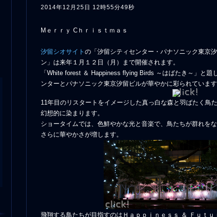
2014年12月25日 12時55分49秒
Mｅｒｒｙ Cｈｒｉｓｔｍａｓ
汐留シオサイト
の「汐留シティセンター・パナソニック東京汐
ン」は来年１月１２日（月）まで開催されます。
「White forest ＆ Happiness flying Birds ～はば
ンターとパナソニック東京汐留ビルが華やかに彩られています
11年目のリスタートをイメージした真っ白な森と羽ばたく鳥
幻想的に染まります。
ショータイムでは、色鮮やかな光と音楽で、鳥たちが群れをな
さらに華やかさが増します。
飛翔する鳥たちが目指すのはＨａｐｐｉｎｅｓｓ ＆ Ｆｕｔｕ